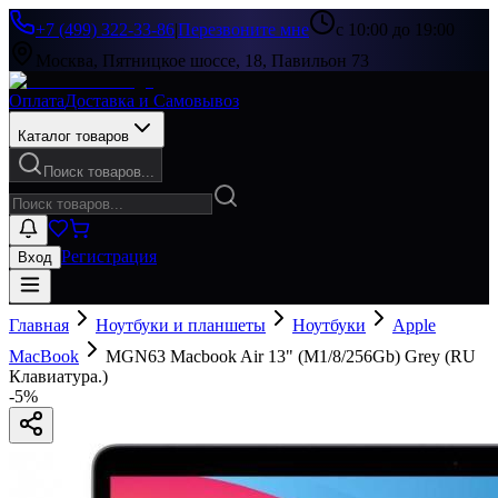
+7 (499) 322-33-86
|
Перезвоните мне
с 10:00 до 19:00
Москва, Пятницкое шоссе, 18, Павильон 73
Оплата
Доставка и Самовывоз
Каталог товаров
Поиск товаров...
Регистрация
Вход
Главная
Ноутбуки и планшеты
Ноутбуки
Apple
MacBook
MGN63 Macbook Air 13" (M1/8/256Gb) Grey (RU
Клавиатура.)
-
5
%