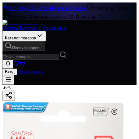
+7 (499) 322-33-86
|
Перезвоните мне
с 10:00 до 19:00
Москва, Пятницкое шоссе, 18, Павильон 73
Оплата
Доставка и Самовывоз
Каталог товаров
Поиск товаров...
Регистрация
Вход
-
6
%