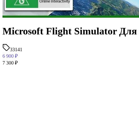
Microsoft Flight Simulator Дл
33141
6 900
₽
7 300
₽