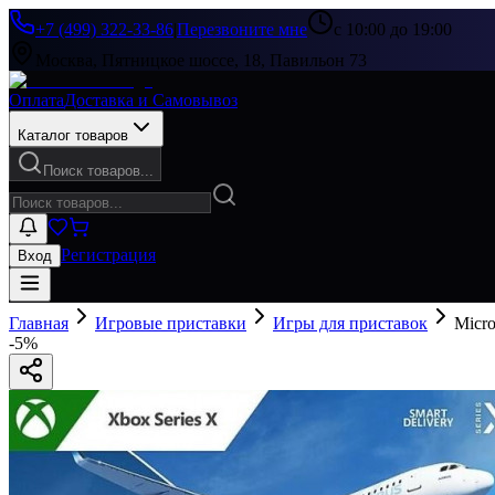
+7 (499) 322-33-86
|
Перезвоните мне
с 10:00 до 19:00
Москва, Пятницкое шоссе, 18, Павильон 73
Оплата
Доставка и Самовывоз
Каталог товаров
Поиск товаров...
Регистрация
Вход
Главная
Игровые приставки
Игры для приставок
Micro
-
5
%