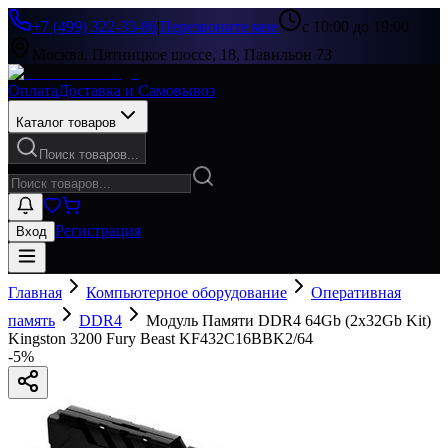
+7 (499) 322-33-86
|
Перезвоните мне
с 10:00 до 19:00
Москва, Пятницкое шоссе, 18, Павильон 73
Оплата
Доставка и Самовывоз
Каталог товаров
Поиск товаров...
Регистрация
Вход
Главная
Компьютерное оборудование
Оперативная
память
DDR4
Модуль Памяти DDR4 64Gb (2x32Gb Kit)
Kingston 3200 Fury Beast KF432C16BBK2/64
-
5
%