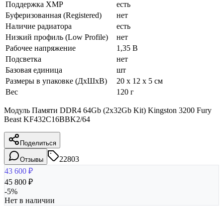
Поддержка XMP
есть
Буферизованная (Registered)
нет
Наличие радиатора
есть
Низкий профиль (Low Profile)
нет
Рабочее напряжение
1,35 В
Подсветка
нет
Базовая единица
шт
Размеры в упаковке (ДхШхВ)
20 x 12 x 5 см
Вес
120 г
Модуль Памяти DDR4 64Gb (2x32Gb Kit) Kingston 3200 Fury
Beast KF432C16BBK2/64
Поделиться
22803
Отзывы
43 600
₽
45 800
₽
-
5
%
Нет в наличии