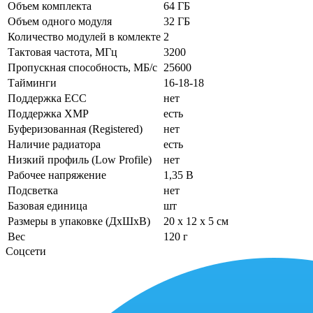
Объем комплекта
64 ГБ
Объем одного модуля
32 ГБ
Количество модулей в комлекте
2
Тактовая частота, МГц
3200
Пропускная способность, МБ/с
25600
Тайминги
16-18-18
Поддержка ECC
нет
Поддержка XMP
есть
Буферизованная (Registered)
нет
Наличие радиатора
есть
Низкий профиль (Low Profile)
нет
Рабочее напряжение
1,35 В
Подсветка
нет
Базовая единица
шт
Размеры в упаковке (ДхШхВ)
20 x 12 x 5 см
Вес
120 г
Соцсети