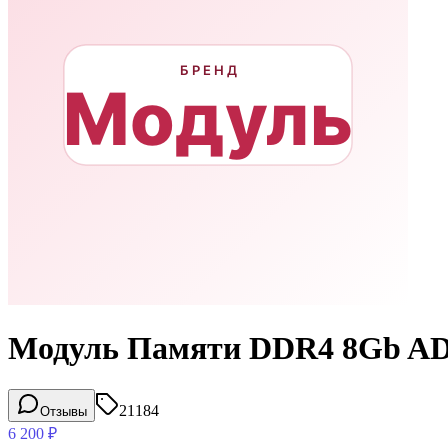
Модуль Памяти DDR4 8Gb A
21184
Отзывы
6 200
₽