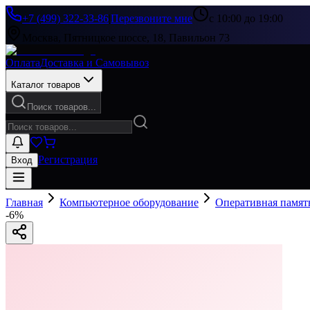
+7 (499) 322-33-86
|
Перезвоните мне
с 10:00 до 19:00
Москва, Пятницкое шоссе, 18, Павильон 73
Оплата
Доставка и Самовывоз
Каталог товаров
Поиск товаров...
Регистрация
Вход
Главная
Компьютерное оборудование
Оперативная памят
-
6
%