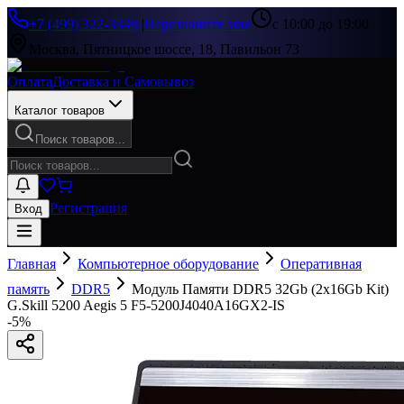
+7 (499) 322-33-86
|
Перезвоните мне
с 10:00 до 19:00
Москва, Пятницкое шоссе, 18, Павильон 73
Оплата
Доставка и Самовывоз
Каталог товаров
Поиск товаров...
Регистрация
Вход
Главная
Компьютерное оборудование
Оперативная
память
DDR5
Модуль Памяти DDR5 32Gb (2x16Gb Kit)
G.Skill 5200 Aegis 5 F5-5200J4040A16GX2-IS
-
5
%