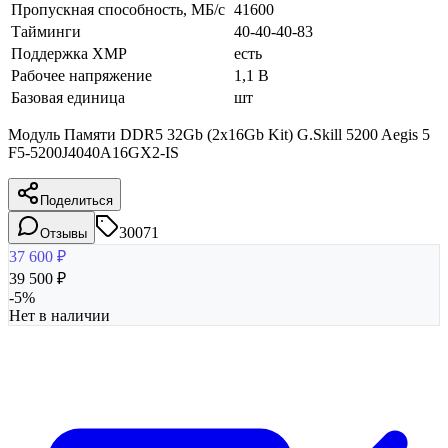
Пропускная способность, МБ/с
41600
Тайминги
40-40-40-83
Поддержка XMP
есть
Рабочее напряжение
1,1 В
Базовая единица
шт
Модуль Памяти DDR5 32Gb (2x16Gb Kit) G.Skill 5200 Aegis 5
F5-5200J4040A16GX2-IS
Поделиться
30071
Отзывы
37 600
₽
39 500
₽
-
5
%
Нет в наличии