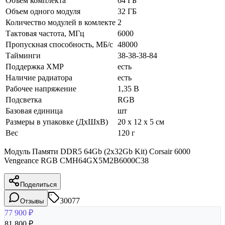
Объем комплекта
64 ГБ
Объем одного модуля
32 ГБ
Количество модулей в комлекте
2
Тактовая частота, МГц
6000
Пропускная способность, МБ/с
48000
Тайминги
38-38-38-84
Поддержка XMP
есть
Наличие радиатора
есть
Рабочее напряжение
1,35 В
Подсветка
RGB
Базовая единица
шт
Размеры в упаковке (ДхШхВ)
20 x 12 x 5 см
Вес
120 г
Модуль Памяти DDR5 64Gb (2x32Gb Kit) Corsair 6000
Vengeance RGB CMH64GX5M2B6000C38
Поделиться
30077
Отзывы
77 900
₽
81 800
₽