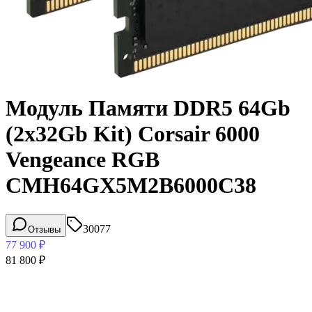
Модуль Памяти DDR5 64Gb
(2x32Gb Kit) Corsair 6000
Vengeance RGB
CMH64GX5M2B6000C38
30077
Отзывы
77 900
₽
81 800
₽