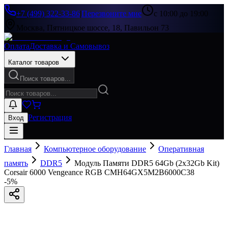
+7 (499) 322-33-86
|
Перезвоните мне
с 10:00 до 19:00
Москва, Пятницкое шоссе, 18, Павильон 73
Оплата
Доставка и Самовывоз
Каталог товаров
Поиск товаров...
Регистрация
Вход
Главная
Компьютерное оборудование
Оперативная
память
DDR5
Модуль Памяти DDR5 64Gb (2x32Gb Kit)
Corsair 6000 Vengeance RGB CMH64GX5M2B6000C38
-
5
%