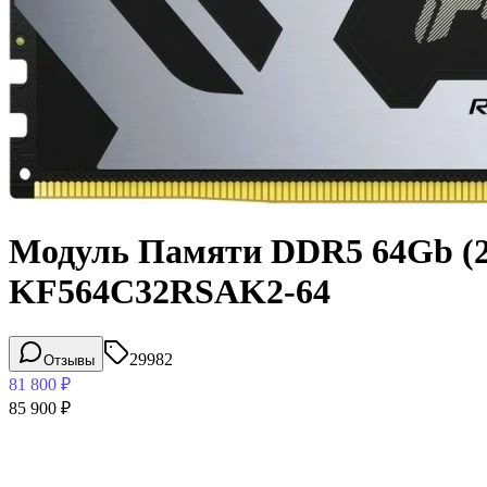
Модуль Памяти DDR5 64Gb (2x
KF564C32RSAK2-64
29982
Отзывы
81 800
₽
85 900
₽