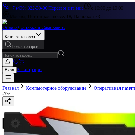
+7 (499) 322-33-86
|
Перезвоните мне
с 10:00 до 19:00
Москва, Пятницкое шоссе, 18, Павильон 73
Оплата
Доставка и Самовывоз
Каталог товаров
Поиск товаров...
Регистрация
Вход
Главная
Компьютерное оборудование
Оперативная памят
-
5
%