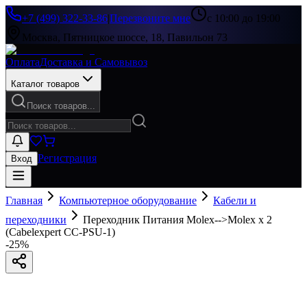
+7 (499) 322-33-86
|
Перезвоните мне
с 10:00 до 19:00
Москва, Пятницкое шоссе, 18, Павильон 73
Оплата
Доставка и Самовывоз
Каталог товаров
Поиск товаров...
Регистрация
Вход
Главная
Компьютерное оборудование
Кабели и
переходники
Переходник Питания Molex-->Molex x 2
(Cabelexpert CC-PSU-1)
-
25
%