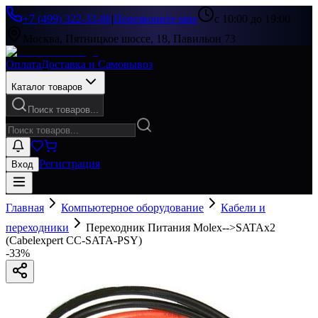
+7 (499) 322-33-86
|
Перезвоните мне
с 10:00 до 19:00
Москва, Пятницкое шоссе, 18, Павильон 73
Оплата
Доставка и Самовывоз
Каталог товаров
Поиск товаров...
Регистрация
Вход
Главная
Компьютерное оборудование
Кабели и
переходники
Переходник Питания Molex-->SATAx2
(Cabelexpert CC-SATA-PSY)
-
33
%