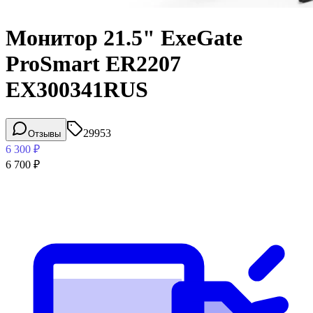
Монитор 21.5" ExeGate
ProSmart ER2207
EX300341RUS
29953
Отзывы
6 300
₽
6 700
₽