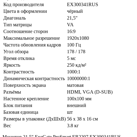
Код производителя
EX300341RUS
Цвета в оформлении
чёрный
Диагональ
21,5"
Тип матрицы
VA
Соотношение сторон
16:9
Максимальное разрешение
1920x1080
Частота обновления кадров
100 Гц
Угол обзора
178 / 178
Время отклика
5 мс
Яркость
250 кд/м²
Контрастность
1000:1
Динамическая контрастность
10000000:1
Поверхность экрана
матовая
Разъёмы
HDMI, VGA (D-SUB)
Настенное крепление
100x100 мм‎
Блок питания
внешний
Базовая единица
шт
Размеры в упаковке (ДхШхВ)
56 x 38 x 16 см
Вес
3.8 кг
Монитор 21.5" ExeGate ProSmart ER2207 EX300341RUS