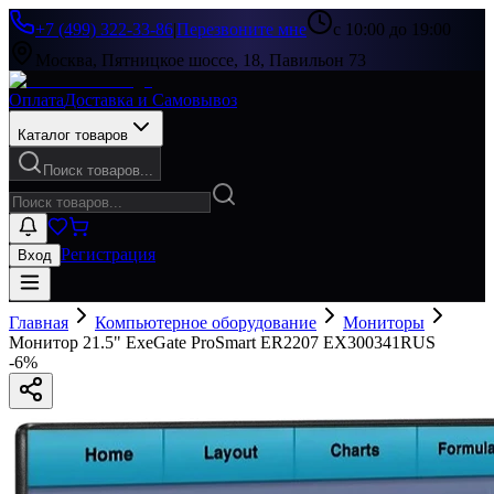
+7 (499) 322-33-86
|
Перезвоните мне
с 10:00 до 19:00
Москва, Пятницкое шоссе, 18, Павильон 73
Оплата
Доставка и Самовывоз
Каталог товаров
Поиск товаров...
Регистрация
Вход
Главная
Компьютерное оборудование
Мониторы
Монитор 21.5" ExeGate ProSmart ER2207 EX300341RUS
-
6
%