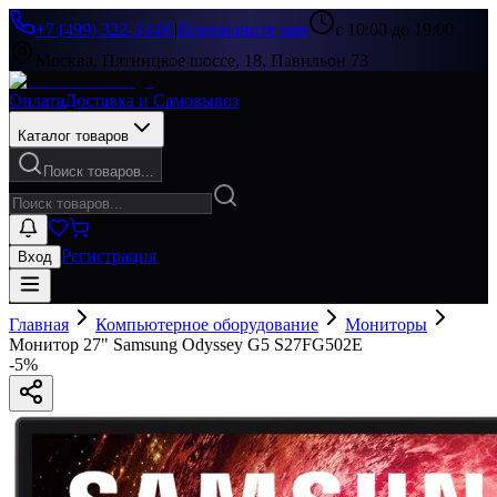
+7 (499) 322-33-86
|
Перезвоните мне
с 10:00 до 19:00
Москва, Пятницкое шоссе, 18, Павильон 73
Оплата
Доставка и Самовывоз
Каталог товаров
Поиск товаров...
Регистрация
Вход
Главная
Компьютерное оборудование
Мониторы
Монитор 27" Samsung Odyssey G5 S27FG502E
-
5
%