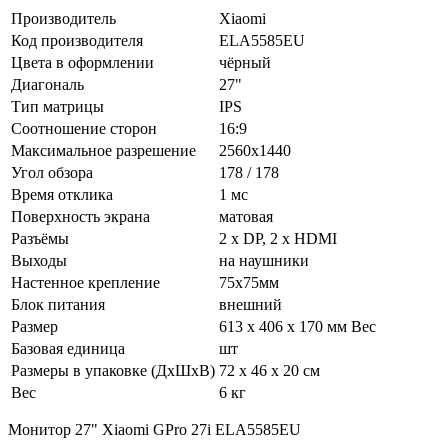
Производитель
Xiaomi
Код производителя
ELA5585EU
Цвета в оформлении
чёрный
Диагональ
27"
Тип матрицы
IPS
Соотношение сторон
16:9
Максимальное разрешение
2560x1440
Угол обзора
178 / 178
Время отклика
1 мс
Поверхность экрана
матовая
Разъёмы
2 x DP, 2 х HDMI
Выходы
на наушники
Настенное крепление
75x75мм
Блок питания
внешний
Размер
613 x 406 x 170 мм Вес
Базовая единица
шт
Размеры в упаковке (ДхШхВ)
72 x 46 x 20 см
Вес
6 кг
Монитор 27" Xiaomi GPro 27i ELA5585EU