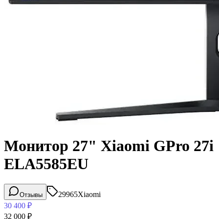
Монитор 27" Xiaomi GPro 27i
ELA5585EU
29965
Xiaomi
Отзывы
30 400
₽
32 000
₽