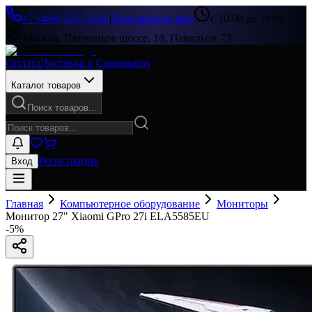
+7 (499) 322-33-86
|
Перезвоните мне
с 10:00 до 19:00
Москва, Пятницкое шоссе, 18, Павильон 73
Оплата
Доставка и Самовывоз
Каталог товаров
Поиск товаров...
Регистрация
Вход
Главная
Компьютерное оборудование
Мониторы
Монитор 27" Xiaomi GPro 27i ELA5585EU
-
5
%