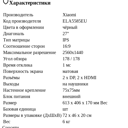
Характеристики
Производитель
Xiaomi
Код производителя
ELA5585EU
Цвета в оформлении
чёрный
Диагональ
27"
Тип матрицы
IPS
Соотношение сторон
16:9
Максимальное разрешение
2560x1440
Угол обзора
178 / 178
Время отклика
1 мс
Поверхность экрана
матовая
Разъёмы
2 x DP, 2 х HDMI
Выходы
на наушники
Настенное крепление
75x75мм
Блок питания
внешний
Размер
613 x 406 x 170 мм Вес
Базовая единица
шт
Размеры в упаковке (ДхШхВ)
72 x 46 x 20 см
Вес
6 кг
Соцсети