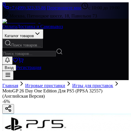
+7 (499) 322-33-86
|
Перезвоните мне
с 10:00 до 19:00
Москва, Пятницкое шоссе, 18, Павильон 73
Оплата
Доставка и Самовывоз
Каталог товаров
Поиск товаров...
Регистрация
Вход
Главная
Игровые приставки
Игры для приставок
MotoGP 26 Day One Edition Для PS5 (PPSA 32557)
(Английская Версия)
-
6
%