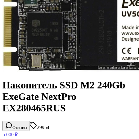
Накопитель SSD M2 240Gb
ExeGate NextPro
EX280465RUS
29954
Отзывы
5 000
₽