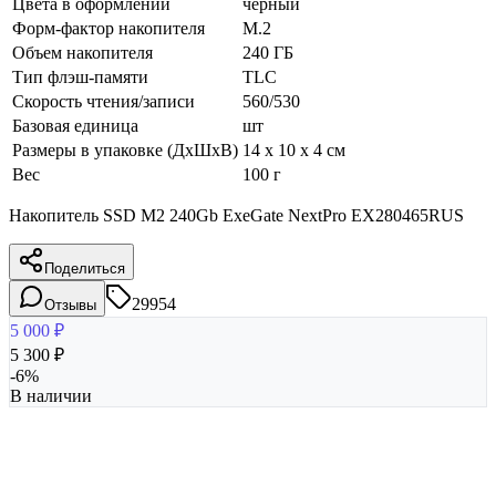
Цвета в оформлении
чёрный
Форм-фактор накопителя
M.2
Объем накопителя
240 ГБ
Тип флэш-памяти
TLC
Скорость чтения/записи
560/530
Базовая единица
шт
Размеры в упаковке (ДхШхВ)
14 x 10 x 4 см
Вес
100 г
Накопитель SSD M2 240Gb ExeGate NextPro EX280465RUS
Поделиться
29954
Отзывы
5 000
₽
5 300
₽
-
6
%
В наличии