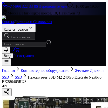
+7 (499) 322-33-86
|
Перезвоните мне
с 10:00 до 19:00
Москва, Пятницкое шоссе, 18, Павильон 73
Оплата
Доставка и Самовывоз
Каталог товаров
Поиск товаров...
Регистрация
Вход
Главная
Компьютерное оборудование
Жесткие Диски и
SSD
SSD
Накопитель SSD M2 240Gb ExeGate NextPro
EX280465RUS
-
6
%