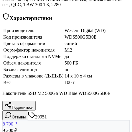
сек, QLC, TBW 300 ТБ, 2280
Характеристики
Производитель
Western Digital (WD)
Код производителя
WDS500G5B0E
Цвета в оформлении
синий
Форм-фактор накопителя
M.2
Поддержка стандарта NVMe
да
Объем накопителя
500 ГБ
Базовая единица
шт
Размеры в упаковке (ДхШхВ)
14 x 10 x 4 см
Вес
100 г
Накопитель SSD M2 500Gb WD Blue WDS500G5B0E
Поделиться
29951
Отзывы
8 700
₽
9 200
₽