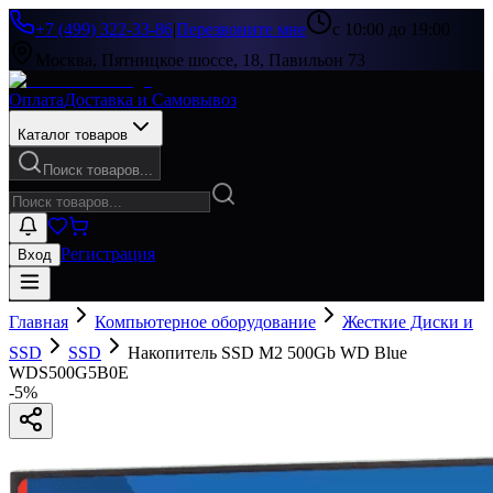
+7 (499) 322-33-86
|
Перезвоните мне
с 10:00 до 19:00
Москва, Пятницкое шоссе, 18, Павильон 73
Оплата
Доставка и Самовывоз
Каталог товаров
Поиск товаров...
Регистрация
Вход
Главная
Компьютерное оборудование
Жесткие Диски и
SSD
SSD
Накопитель SSD M2 500Gb WD Blue
WDS500G5B0E
-
5
%