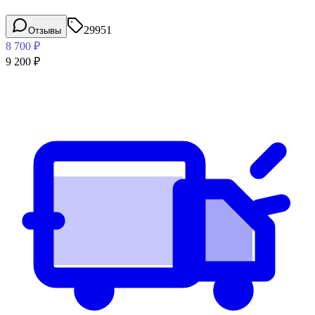
29951
Отзывы
8 700
₽
9 200
₽