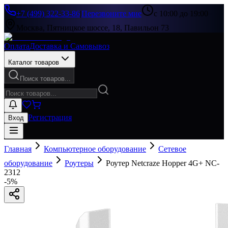
+7 (499) 322-33-86
|
Перезвоните мне
с 10:00 до 19:00
Москва, Пятницкое шоссе, 18, Павильон 73
Оплата
Доставка и Самовывоз
Каталог товаров
Поиск товаров...
Регистрация
Вход
Главная
Компьютерное оборудование
Сетевое
оборудование
Роутеры
Роутер Netcraze Hopper 4G+ NC-
2312
-
5
%