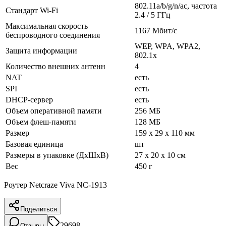
802.11a/b/g/n/ac, частота
Стандарт Wi-Fi
2.4 / 5 ГГц
Максимальная скорость
1167 Мбит/с
беспроводного соединения
WEP, WPA, WPA2,
Защита информации
802.1x
Количество внешних антенн
4
NAT
есть
SPI
есть
DHCP-сервер
есть
Объем оперативной памяти
256 МБ
Объем флеш-памяти
128 МБ
Размер
159 x 29 x 110 мм
Базовая единица
шт
Размеры в упаковке (ДхШхВ)
27 x 20 x 10 см
Вес
450 г
Роутер Netcraze Viva NC-1913
Поделиться
29698
Отзывы