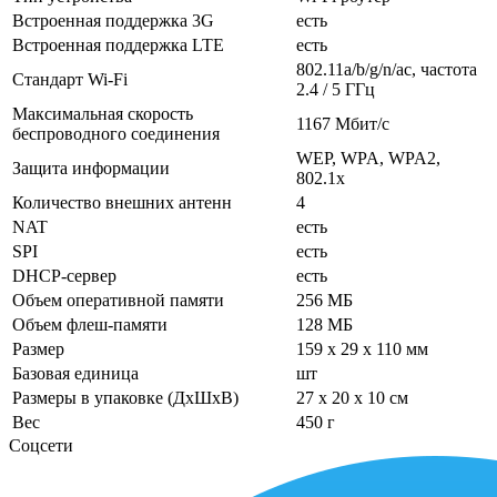
Встроенная поддержка 3G
есть
Встроенная поддержка LTE
есть
802.11a/b/g/n/ac, частота
Стандарт Wi-Fi
2.4 / 5 ГГц
Максимальная скорость
1167 Мбит/с
беспроводного соединения
WEP, WPA, WPA2,
Защита информации
802.1x
Количество внешних антенн
4
NAT
есть
SPI
есть
DHCP-сервер
есть
Объем оперативной памяти
256 МБ
Объем флеш-памяти
128 МБ
Размер
159 x 29 x 110 мм
Базовая единица
шт
Размеры в упаковке (ДхШхВ)
27 x 20 x 10 см
Вес
450 г
Соцсети