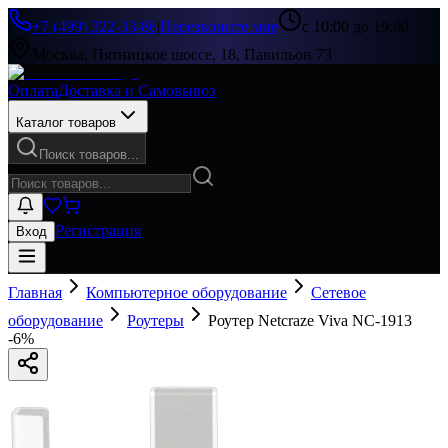
+7 (499) 322-33-86
|
Перезвоните мне
с 10:00 до 19:00
Москва, Пятницкое шоссе, 18, Павильон 73
Оплата
Доставка и Самовывоз
Каталог товаров
Поиск товаров...
Регистрация
Вход
Главная
Компьютерное оборудование
Сетевое
оборудование
Роутеры
Роутер Netcraze Viva NC-1913
-
6
%