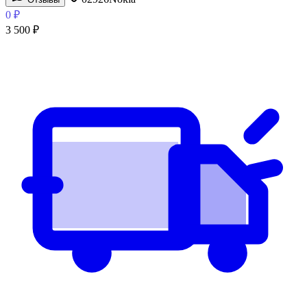
0
₽
3 500
₽