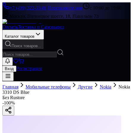
+7 (499) 322-33-86
|
Перезвоните мне
с 10:00 до 19:00
Москва, Пятницкое шоссе, 18, Павильон 73
Оплата
Доставка и Самовывоз
Каталог товаров
Поиск товаров...
Регистрация
Вход
Главная
Мобильные телефоны
Другие
Nokia
Nokia
3310 DS Blue
Без Rustore
-
100
%