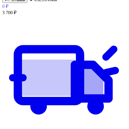
0
₽
3 700
₽