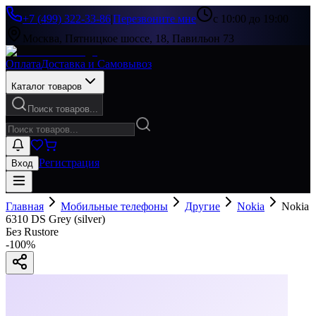
+7 (499) 322-33-86
|
Перезвоните мне
с 10:00 до 19:00
Москва, Пятницкое шоссе, 18, Павильон 73
Оплата
Доставка и Самовывоз
Каталог товаров
Поиск товаров...
Регистрация
Вход
Главная
Мобильные телефоны
Другие
Nokia
Nokia
6310 DS Grey (silver)
Без Rustore
-
100
%