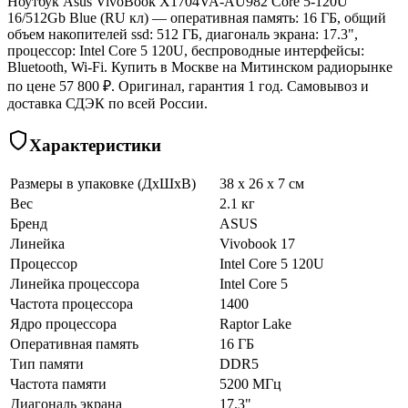
Ноутбук Asus VivoBook X1704VA-AU982 Core 5-120U
16/512Gb Blue (RU кл) — оперативная память: 16 ГБ, общий
объем накопителей ssd: 512 ГБ, диагональ экрана: 17.3",
процессор: Intel Core 5 120U, беспроводные интерфейсы:
Bluetooth, Wi-Fi. Купить в Москве на Митинском радиорынке
по цене 57 800 ₽. Оригинал, гарантия 1 год. Самовывоз и
доставка СДЭК по всей России.
Характеристики
Размеры в упаковке (ДхШхВ)
38 x 26 x 7 см
Вес
2.1 кг
Бренд
ASUS
Линейка
Vivobook 17
Процессор
Intel Core 5 120U
Линейка процессора
Intel Core 5
Частота процессора
1400
Ядро процессора
Raptor Lake
Оперативная память
16 ГБ
Тип памяти
DDR5
Частота памяти
5200 МГц
Диагональ экрана
17.3"