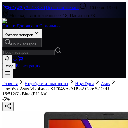
+7 (499) 322-33-86
|
Перезвоните мне
с 10:00 до 19:00
Москва, Пятницкое шоссе, 18, Павильон 73
Оплата
Доставка и Самовывоз
Каталог товаров
Поиск товаров...
Регистрация
Вход
Главная
Ноутбуки и планшеты
Ноутбуки
Asus
Ноутбук Asus VivoBook X1704VA-AU982 Core 5-120U
16/512Gb Blue (RU Кл)
-
5
%