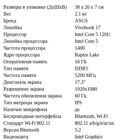
Размеры в упаковке (ДхШхВ)
38 x 26 x 7 см
Вес
2.1 кг
Бренд
ASUS
Линейка
Vivobook 17
Процессор
Intel Core 5 120U
Линейка процессора
Intel Core 5
Частота процессора
1400
Ядро процессора
Raptor Lake
Оперативная память
16 ГБ
Тип памяти
DDR5
Частота памяти
5200 МГц
Диагональ экрана
17.3"
Разрешение экрана
1920x1080
Частота обновления экрана
60 Гц
Тип матрицы экрана
IPS
Наличие микрофона
да
Беспроводные интерфейсы
Bluetooth, Wi-Fi
Стандарт Wi-Fi 802.11
802.11 a/b/g/n/ac/ax
Версия Bluetooth
5.2
Видеокарта
Intel Graphics