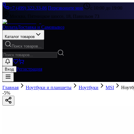
+7 (499) 322-33-86
|
Перезвоните мне
с 10:00 до 19:00
Москва, Пятницкое шоссе, 18, Павильон 73
Оплата
Доставка и Самовывоз
Каталог товаров
Поиск товаров...
Регистрация
Вход
Главная
Ноутбуки и планшеты
Ноутбуки
MSI
Ноутб
-
5
%