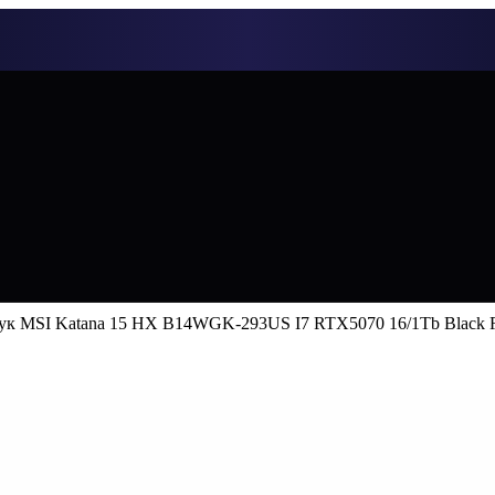
ук MSI Katana 15 HX B14WGK-293US I7 RTX5070 16/1Tb Black 