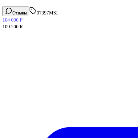
07397
MSI
Отзывы
104 000
₽
109 200
₽