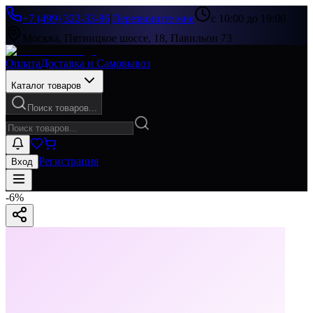
+7 (499) 322-33-86
|
Перезвоните мне
с 10:00 до 19:00
Москва, Пятницкое шоссе, 18, Павильон 73
Оплата
Доставка и Самовывоз
Каталог товаров
Поиск товаров...
Регистрация
Вход
-
6
%