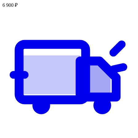
6 900
₽