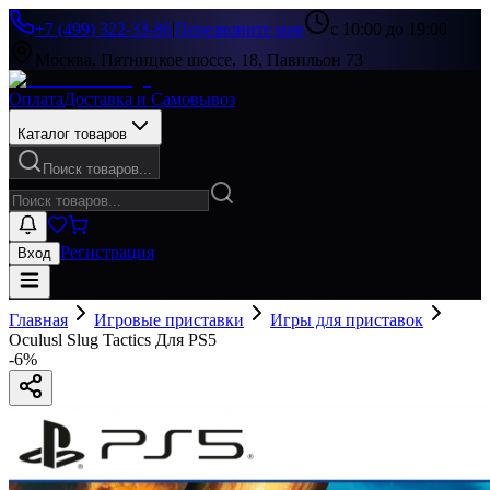
+7 (499) 322-33-86
|
Перезвоните мне
с 10:00 до 19:00
Москва, Пятницкое шоссе, 18, Павильон 73
Оплата
Доставка и Самовывоз
Каталог товаров
Поиск товаров...
Регистрация
Вход
Главная
Игровые приставки
Игры для приставок
Oculusl Slug Tactics Для PS5
-
6
%