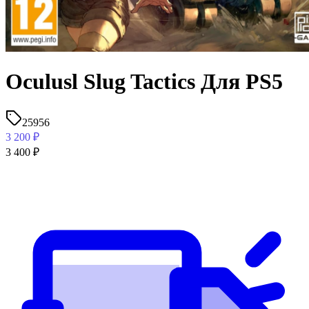
Oculusl Slug Tactics Для PS5
25956
3 200
₽
3 400
₽