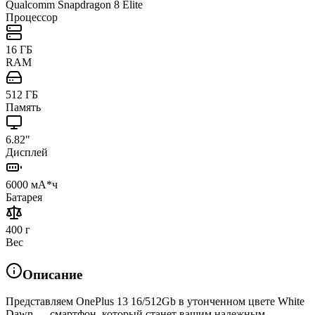
Qualcomm Snapdragon 8 Elite
Процессор
16 ГБ
RAM
512 ГБ
Память
6.82"
Дисплей
6000 мА*ч
Батарея
400 г
Вес
Описание
Представляем OnePlus 13 16/512Gb в утонченном цвете White
Dawn — смартфон, который станет вашим надежным