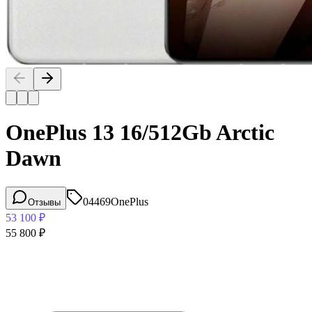
OnePlus 13 16/512Gb Arctic
Dawn
04469
OnePlus
Отзывы
53 100
₽
55 800
₽