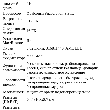
пикселей на
510
дюйм
Процессор
Qualcomm Snapdragon 8 Elite
Встроенная
512 ГБ
память
Оперативная
16 ГБ
память
Установлен
Нет
Max/Rustore
Экран
6.82 дюйм, 3168x1440, AMOLED
Емкость
6000 мА*ч
аккумулятора
бесконтактная оплата, разблокировка по
Функции и
FaceID, сканер отпечатка пальца, фонарик,
возможности
барометр, жидкостное охлаждение
быстрая зарядка, очень быстрая зарядка,
Особенности
беспроводная зарядка, реверсивная
зарядки
беспроводная зарядка
Безопасность
защита от брызг, водонепроницаемые
Размеры
76.5x163x8.7 мм
(ШхВхТ)
Размеры в