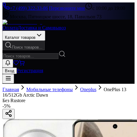
+7 (499) 322-33-86
|
Перезвоните мне
с 10:00 до 19:00
Москва, Пятницкое шоссе, 18, Павильон 73
Оплата
Доставка и Самовывоз
Каталог товаров
Поиск товаров...
Регистрация
Вход
Главная
Мобильные телефоны
Oneplus
OnePlus 13
16/512Gb Arctic Dawn
Без Rustore
-
5
%