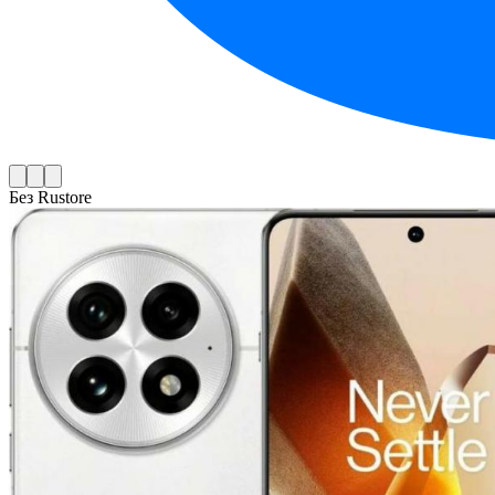
Без Rustore