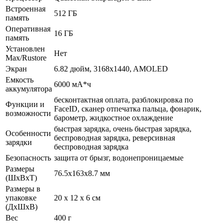
Встроенная
512 ГБ
память
Оперативная
16 ГБ
память
Установлен
Нет
Max/Rustore
Экран
6.82 дюйм, 3168x1440, AMOLED
Емкость
6000 мА*ч
аккумулятора
бесконтактная оплата, разблокировка по
Функции и
FaceID, сканер отпечатка пальца, фонарик,
возможности
барометр, жидкостное охлаждение
быстрая зарядка, очень быстрая зарядка,
Особенности
беспроводная зарядка, реверсивная
зарядки
беспроводная зарядка
Безопасность
защита от брызг, водонепроницаемые
Размеры
76.5x163x8.7 мм
(ШхВхТ)
Размеры в
упаковке
20 x 12 x 6 см
(ДхШхВ)
Вес
400 г