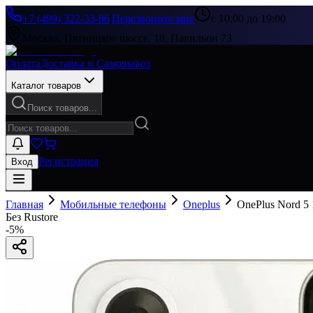
+7 (499) 322-33-86
|
Перезвоните мне
с 10:00 до 19:00
Москва, Пятницкое шоссе, 18, Павильон 73
Оплата
Доставка и Самовывоз
Каталог товаров
Поиск товаров...
Регистрация
Вход
Главная
Мобильные телефоны
Oneplus
OnePlus Nord 5
Без Rustore
-
5
%