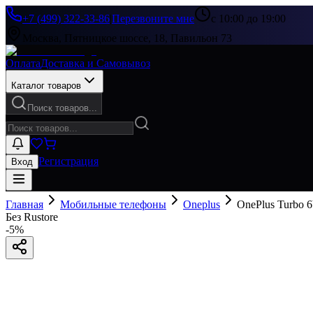
+7 (499) 322-33-86
|
Перезвоните мне
с 10:00 до 19:00
Москва, Пятницкое шоссе, 18, Павильон 73
Оплата
Доставка и Самовывоз
Каталог товаров
Поиск товаров...
Регистрация
Вход
Главная
Мобильные телефоны
Oneplus
OnePlus Turbo 
Без Rustore
-
5
%