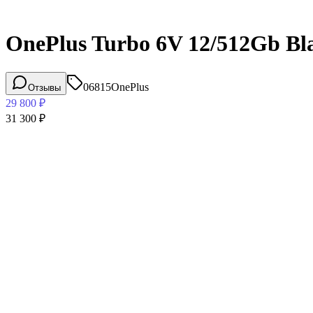
OnePlus Turbo 6V 12/512Gb Bl
06815
OnePlus
Отзывы
29 800
₽
31 300
₽