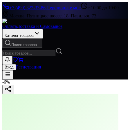
+7 (499) 322-33-86
|
Перезвоните мне
с 10:00 до 19:00
Москва, Пятницкое шоссе, 18, Павильон 73
Оплата
Доставка и Самовывоз
Каталог товаров
Поиск товаров...
Регистрация
Вход
-
6
%