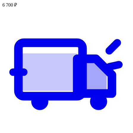
6 700
₽