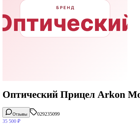
Оптический Прицел Arkon Mod
029235099
Отзывы
35 500
₽