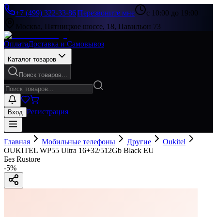
+7 (499) 322-33-86
|
Перезвоните мне
с 10:00 до 19:00
Москва, Пятницкое шоссе, 18, Павильон 73
Оплата
Доставка и Самовывоз
Каталог товаров
Поиск товаров...
Регистрация
Вход
Главная
Мобильные телефоны
Другие
Oukitel
OUKITEL WP55 Ultra 16+32/512Gb Black EU
Без Rustore
-
5
%