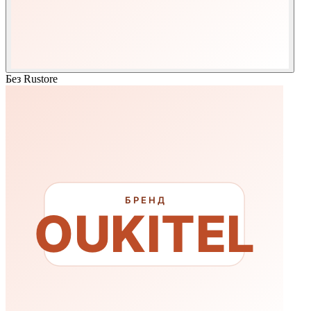
Без Rustore