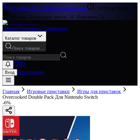
+7 (499) 322-33-86
|
Перезвоните мне
с 10:00 до 19:00
Москва, Пятницкое шоссе, 18, Павильон 73
Оплата
Доставка и Самовывоз
Каталог товаров
Поиск товаров...
Регистрация
Вход
Главная
Игровые приставки
Игры для приставок
Overcooked Double Pack Для Nintendo Switch
-
6
%