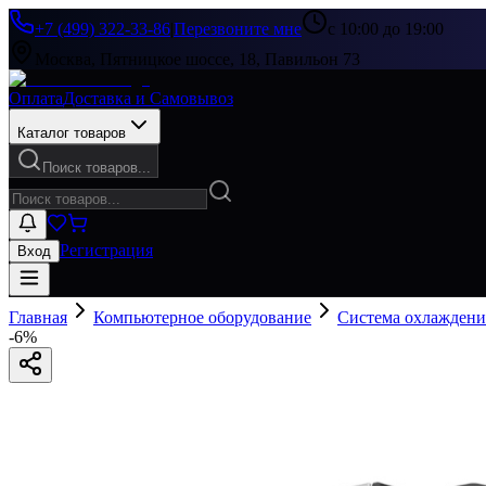
+7 (499) 322-33-86
|
Перезвоните мне
с 10:00 до 19:00
Москва, Пятницкое шоссе, 18, Павильон 73
Оплата
Доставка и Самовывоз
Каталог товаров
Поиск товаров...
Регистрация
Вход
Главная
Компьютерное оборудование
Система охлаждени
-
6
%