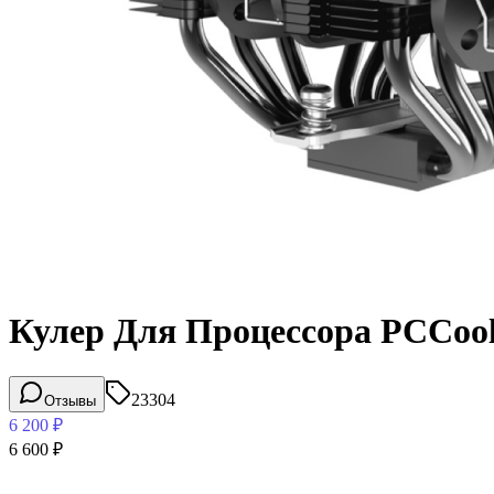
Кулер Для Процессора PCCoole
23304
Отзывы
6 200
₽
6 600
₽