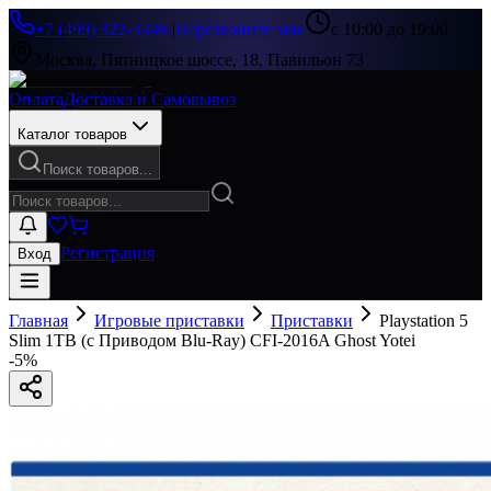
+7 (499) 322-33-86
|
Перезвоните мне
с 10:00 до 19:00
Москва, Пятницкое шоссе, 18, Павильон 73
Оплата
Доставка и Самовывоз
Каталог товаров
Поиск товаров...
Регистрация
Вход
Главная
Игровые приставки
Приставки
Playstation 5
Slim 1TB (с Приводом Blu-Ray) CFI-2016A Ghost Yotei
-
5
%