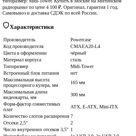
типоразмер: Midi-Tower. Купить в Москве на Митинском
радиорынке по цене 4 100 ₽. Оригинал, гарантия 1 год.
Самовывоз и доставка СДЭК по всей России.
Характеристики
Производитель
Powercase
Код производителя
CMAEA20-L4
Цвета в оформлении
чёрный
Материал корпуса
сталь
Типоразмер
Midi-Tower
Встроенный блок питания
нет
Максимальная высота
165 мм
процессорного кулера, мм
Максимальная длина
300 мм
видеокарты, мм
Форм-фактор совместимых
ATX, E-ATX, Mini-ITX
плат
Количество слотов расширения
7
Отсеки 2,5"
2
Число внутренних отсеков 3,5"
1