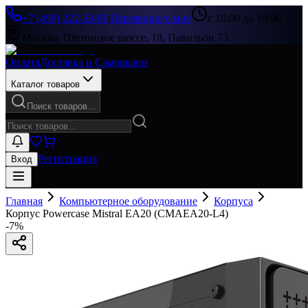
+7 (499) 322-33-86
|
Перезвоните мне
с 10:00 до 19:00
Москва, Пятницкое шоссе, 18, Павильон 73
Оплата
Доставка и Самовывоз
Каталог товаров
Поиск товаров...
Регистрация
Вход
Главная
Компьютерное оборудование
Корпуса
Корпус Powercase Mistral EA20 (CMAEA20-L4)
-
7
%