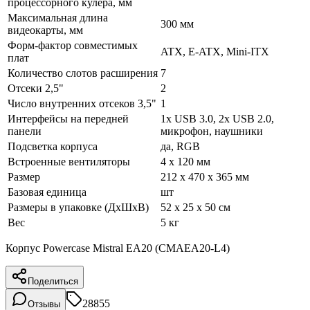
процессорного кулера, мм
Максимальная длина
300 мм
видеокарты, мм
Форм-фактор совместимых
ATX, E-ATX, Mini-ITX
плат
Количество слотов расширения
7
Отсеки 2,5"
2
Число внутренних отсеков 3,5"
1
Интерфейсы на передней
1x USB 3.0, 2x USB 2.0,
панели
микрофон, наушники
Подсветка корпуса
да, RGB
Встроенные вентиляторы
4 x 120 мм
Размер
212 x 470 x 365 мм
Базовая единица
шт
Размеры в упаковке (ДхШхВ)
52 x 25 x 50 см
Вес
5 кг
Корпус Powercase Mistral EA20 (CMAEA20-L4)
Поделиться
28855
Отзывы