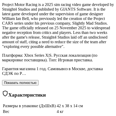
Project Motor Racing is a 2025 sim racing video game developed by
Straight4 Studios and published by GIANTS Software. It is the
latest game developed under the supervision of game designer
William Ian Bell, who previously led the creation of the Project
CARS series under his previous company, Slightly Mad Studios.
The game officially released on 25 November 2025 to widespread
negative reception from critics and players. Less than two weeks
after the game's release, Straight4 Studios laid off an undisclosed
amount of staff, citing a need to reduce the size of the team after
"exploring every possible alternative".
Платформа: Xbox Series X|S. Русская локализация (по
маркировке поставщика). Тип: Игровая приставка.
Гарантия магазина 1 год. Самовывоз в Москве, доставка
СДЭК по Р…
Показать полностью
Характеристики
Размеры в упаковке (ДхШхВ)
42 x 38 x 14 см
Вес
4 кг