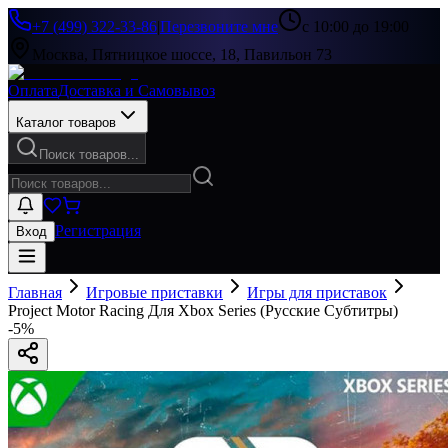
+7 (499) 322-33-86
|
Перезвоните мне
с 10:00 до 19:00
Москва, Пятницкое шоссе, 18, Павильон 73
Оплата
Доставка и Самовывоз
Каталог товаров
Поиск товаров...
Регистрация
Вход
Главная
Игровые приставки
Игры для приставок
Project Motor Racing Для Xbox Series (Русские Субтитры)
-
5
%