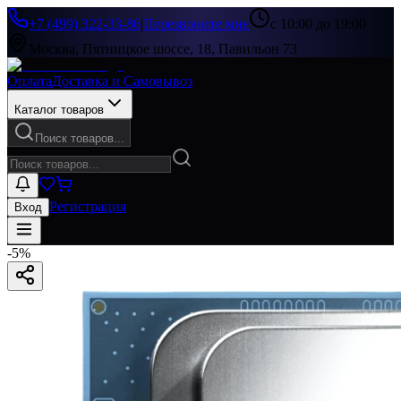
+7 (499) 322-33-86
|
Перезвоните мне
с 10:00 до 19:00
Москва, Пятницкое шоссе, 18, Павильон 73
Оплата
Доставка и Самовывоз
Каталог товаров
Поиск товаров...
Регистрация
Вход
-
5
%