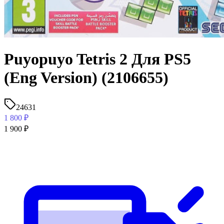
Puyopuyo Tetris 2 Для PS5
(Eng Version) (2106655)
24631
1 800
₽
1 900
₽