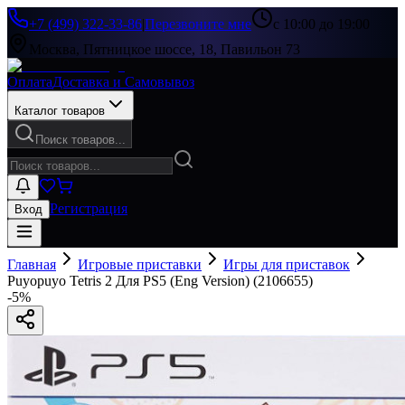
+7 (499) 322-33-86
|
Перезвоните мне
с 10:00 до 19:00
Москва, Пятницкое шоссе, 18, Павильон 73
Оплата
Доставка и Самовывоз
Каталог товаров
Поиск товаров...
Регистрация
Вход
Главная
Игровые приставки
Игры для приставок
Puyopuyo Tetris 2 Для PS5 (Eng Version) (2106655)
-
5
%