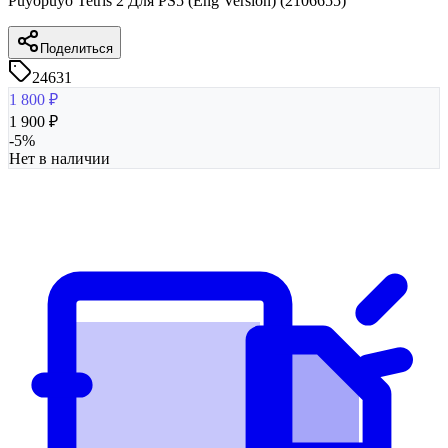
Puyopuyo Tetris 2 Для PS5 (Eng Version) (2106655)
Поделиться
24631
1 800
₽
1 900
₽
-
5
%
Нет в наличии