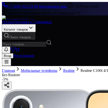
+7 (499) 322-33-86
|
Перезвоните мне
с 10:00 до 19:00
Москва, Пятницкое шоссе, 18, Павильон 73
Оплата
Доставка и Самовывоз
Каталог товаров
Поиск товаров...
Регистрация
Вход
Главная
Мобильные телефоны
Realme
Realme C100i 4
Без Rustore
-
5
%