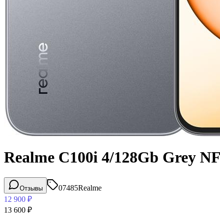
Realme C100i 4/128Gb Grey N
07485
Realme
Отзывы
12 900
₽
13 600
₽