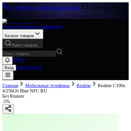
+7 (499) 322-33-86
|
Перезвоните мне
с 10:00 до 19:00
Москва, Пятницкое шоссе, 18, Павильон 73
Оплата
Доставка и Самовывоз
Каталог товаров
Поиск товаров...
Регистрация
Вход
Главная
Мобильные телефоны
Realme
Realme C100x
4/256Gb Blue NFC RU
Без Rustore
-
5
%