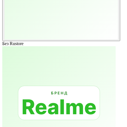
Без Rustore