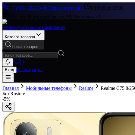
+7 (499) 322-33-86
|
Перезвоните мне
с 10:00 до 19:00
Москва, Пятницкое шоссе, 18, Павильон 73
Оплата
Доставка и Самовывоз
Каталог товаров
Поиск товаров...
Регистрация
Вход
Главная
Мобильные телефоны
Realme
Realme C75 8/25
Без Rustore
-
5
%