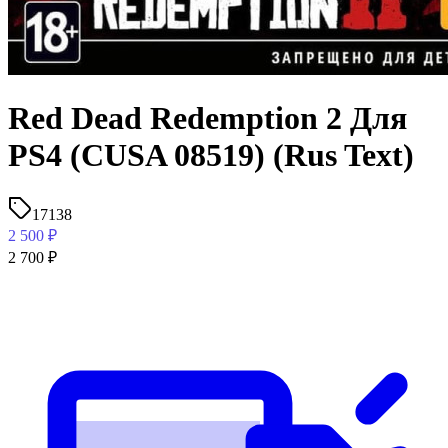
Red Dead Redemption 2 Для
PS4 (CUSA 08519) (Rus Text)
17138
2 500
₽
2 700
₽