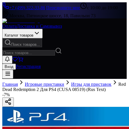
+7 (499) 322-33-86
|
Перезвоните мне
с 10:00 до 19:00
Москва, Пятницкое шоссе, 18, Павильон 73
Оплата
Доставка и Самовывоз
Каталог товаров
Поиск товаров...
Регистрация
Вход
Главная
Игровые приставки
Игры для приставок
Red
Dead Redemption 2 Для PS4 (CUSA 08519) (Rus Text)
-
7
%