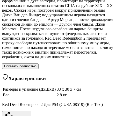
оформленной в духе вестерна, происходит на территории
нескольких вымышленных штатов США на рубеже XIX—XX
веков. Сюжет игры построен вокруг приключений банды
Датча Ван дер Линде; под управлением игрока находится
один из членов банды — Артур Морган, а после прохождения
сюжетной линии до эпилога — другой член банды, Джон
Марстон. После неудачного ограбления парома бандиты
вынуждены скрываться в глуши от федеральных агентов и
охотников за головами. Red Dead Redemption 2 предлагает
игроку свободно путешествовать по обширному миру игры,
самостоятельно находя интересные места и занятия — к числу
таких возможных занятий принадлежат перестрелки,
ограбления, охота на диких животных…
Показать полностью
Характеристики
Размеры в упаковке (ДхШхВ)
33 x 30 x 7 см
Вес
2.8 кг
Red Dead Redemption 2 Для PS4 (CUSA 08519) (Rus Text)