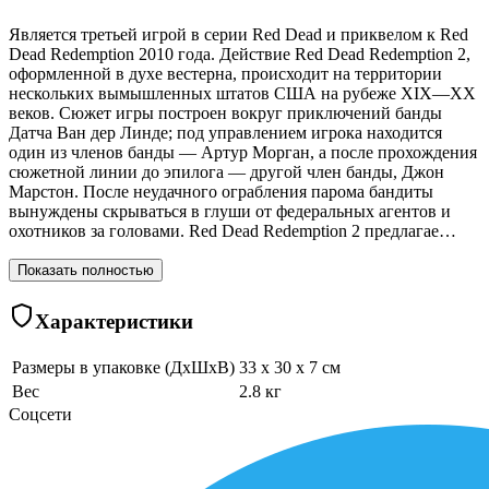
Является третьей игрой в серии Red Dead и приквелом к Red
Dead Redemption 2010 года. Действие Red Dead Redemption 2,
оформленной в духе вестерна, происходит на территории
нескольких вымышленных штатов США на рубеже XIX—XX
веков. Сюжет игры построен вокруг приключений банды
Датча Ван дер Линде; под управлением игрока находится
один из членов банды — Артур Морган, а после прохождения
сюжетной линии до эпилога — другой член банды, Джон
Марстон. После неудачного ограбления парома бандиты
вынуждены скрываться в глуши от федеральных агентов и
охотников за головами. Red Dead Redemption 2 предлагае…
Показать полностью
Характеристики
Размеры в упаковке (ДхШхВ)
33 x 30 x 7 см
Вес
2.8 кг
Соцсети