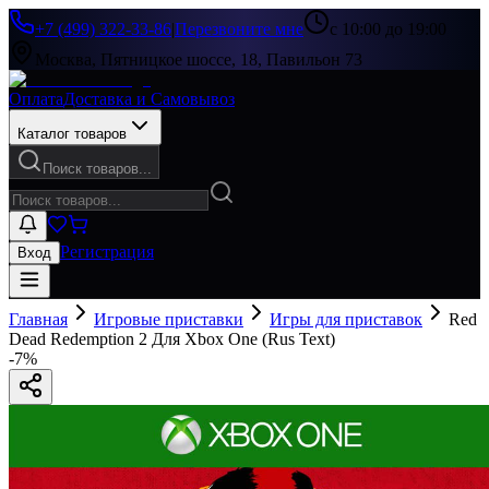
+7 (499) 322-33-86
|
Перезвоните мне
с 10:00 до 19:00
Москва, Пятницкое шоссе, 18, Павильон 73
Оплата
Доставка и Самовывоз
Каталог товаров
Поиск товаров...
Регистрация
Вход
Главная
Игровые приставки
Игры для приставок
Red
Dead Redemption 2 Для Xbox One (Rus Text)
-
7
%