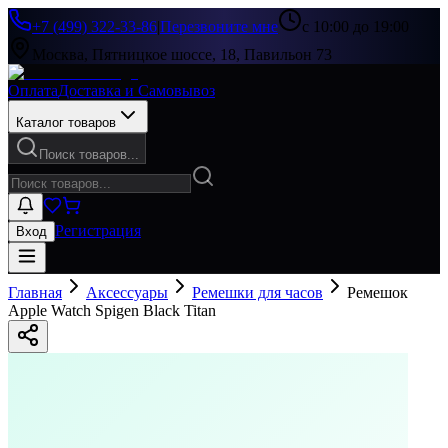
+7 (499) 322-33-86
|
Перезвоните мне
с 10:00 до 19:00
Москва, Пятницкое шоссе, 18, Павильон 73
Оплата
Доставка и Самовывоз
Каталог товаров
Поиск товаров...
Регистрация
Вход
Главная
Аксессуары
Ремешки для часов
Ремешок
Apple Watch Spigen Black Titan