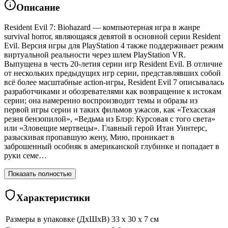
Описание
Resident Evil 7: Biohazard — компьютерная игра в жанре
survival horror, являющаяся девятой в основной серии Resident
Evil. Версия игры для PlayStation 4 также поддерживает режим
виртуальной реальности через шлем PlayStation VR.
Выпущена в честь 20-летия серии игр Resident Evil. В отличие
от нескольких предыдущих игр серии, представлявших собой
всё более масштабные action-игры, Resident Evil 7 описывалась
разработчиками и обозревателями как возвращение к истокам
серии; она намеренно воспроизводит темы и образы из
первой игры серии и таких фильмов ужасов, как «Техасская
резня бензопилой», «Ведьма из Блэр: Курсовая с того света»
или «Зловещие мертвецы». Главный герой Итан Уинтерс,
разыскивая пропавшую жену, Мию, проникает в
заброшенный особняк в американской глубинке и попадает в
руки семе…
Показать полностью
Характеристики
Размеры в упаковке (ДхШхВ)
33 x 30 x 7 см