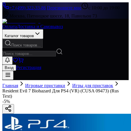
+7 (499) 322-33-86
|
Перезвоните мне
с 10:00 до 19:00
Москва, Пятницкое шоссе, 18, Павильон 73
Оплата
Доставка и Самовывоз
Каталог товаров
Поиск товаров...
Регистрация
Вход
Главная
Игровые приставки
Игры для приставок
Resident Evil 7 Biohazard Для PS4 (VR) (CUSA 09473) (Rus
Text)
-
5
%