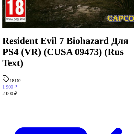
Resident Evil 7 Biohazard Для
PS4 (VR) (CUSA 09473) (Rus
Text)
18162
1 900
₽
2 000
₽