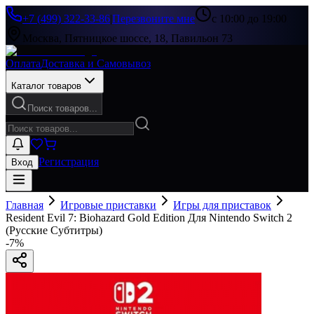
+7 (499) 322-33-86
|
Перезвоните мне
с 10:00 до 19:00
Москва, Пятницкое шоссе, 18, Павильон 73
Оплата
Доставка и Самовывоз
Каталог товаров
Поиск товаров...
Регистрация
Вход
Главная
Игровые приставки
Игры для приставок
Resident Evil 7: Biohazard Gold Edition Для Nintendo Switch 2
(Русские Субтитры)
-
7
%