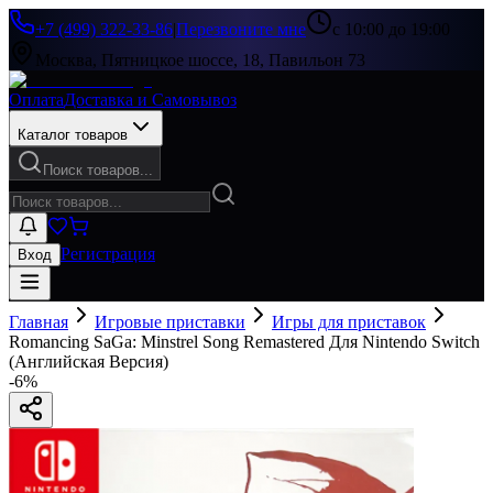
+7 (499) 322-33-86
|
Перезвоните мне
с 10:00 до 19:00
Москва, Пятницкое шоссе, 18, Павильон 73
Оплата
Доставка и Самовывоз
Каталог товаров
Поиск товаров...
Регистрация
Вход
Главная
Игровые приставки
Игры для приставок
Romancing SaGa: Minstrel Song Remastered Для Nintendo Switch
(Английская Версия)
-
6
%