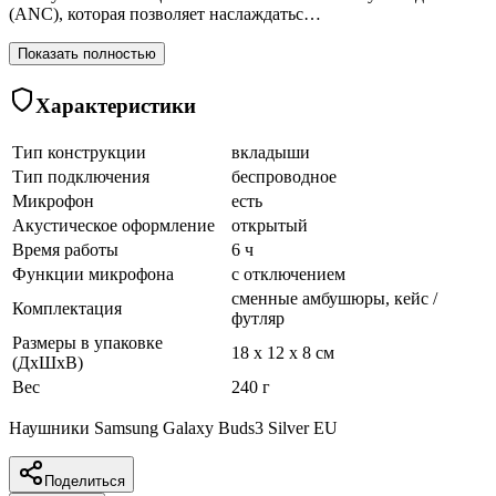
(ANC), которая позволяет наслаждатьс…
Показать полностью
Характеристики
Тип конструкции
вкладыши
Тип подключения
беспроводное
Микрофон
есть
Акустическое оформление
открытый
Время работы
6 ч
Функции микрофона
с отключением
сменные амбушюры, кейс /
Комплектация
футляр
Размеры в упаковке
18 x 12 x 8 см
(ДхШхВ)
Вес
240 г
Наушники Samsung Galaxy Buds3 Silver EU
Поделиться