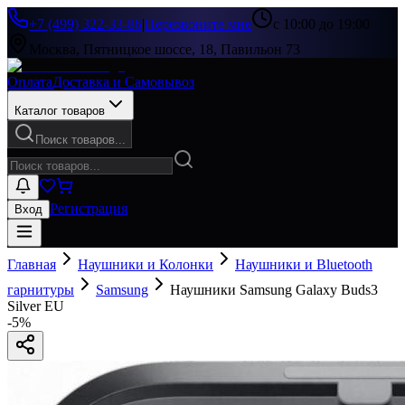
+7 (499) 322-33-86
|
Перезвоните мне
с 10:00 до 19:00
Москва, Пятницкое шоссе, 18, Павильон 73
Оплата
Доставка и Самовывоз
Каталог товаров
Поиск товаров...
Регистрация
Вход
Главная
Наушники и Колонки
Наушники и Bluetooth
гарнитуры
Samsung
Наушники Samsung Galaxy Buds3
Silver EU
-
5
%