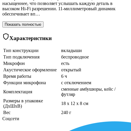
насыщеннее, что позволяет услышать каждую деталь в
высоком Hi-Fi разрешении. 11-миллиметровый динамик
обеспечивает вп…
Показать полностью
Характеристики
Тип конструкции
вкладыши
Тип подключения
беспроводное
Микрофон
есть
Акустическое оформление
открытый
Время работы
6 ч
Функции микрофона
с отключением
сменные амбушюры, кейс /
Комплектация
футляр
Размеры в упаковке
18 x 12 x 8 см
(ДхШхВ)
Вес
240 г
Соцсети