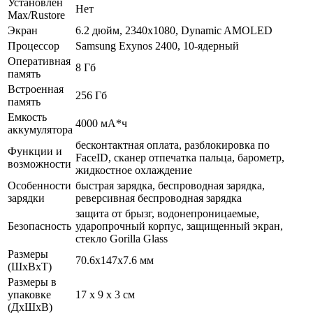
Установлен
Нет
Max/Rustore
Экран
6.2 дюйм, 2340x1080, Dynamic AMOLED
Процессор
Samsung Exynos 2400, 10-ядерный
Оперативная
8 Гб
память
Встроенная
256 Гб
память
Емкость
4000 мА*ч
аккумулятора
бесконтактная оплата, разблокировка по
Функции и
FaceID, сканер отпечатка пальца, барометр,
возможности
жидкостное охлаждение
Особенности
быстрая зарядка, беспроводная зарядка,
зарядки
реверсивная беспроводная зарядка
защита от брызг, водонепроницаемые,
Безопасность
ударопрочный корпус, защищенный экран,
cтекло Gorilla Glass
Размеры
70.6x147x7.6 мм
(ШхВхТ)
Размеры в
упаковке
17 x 9 x 3 см
(ДхШхВ)