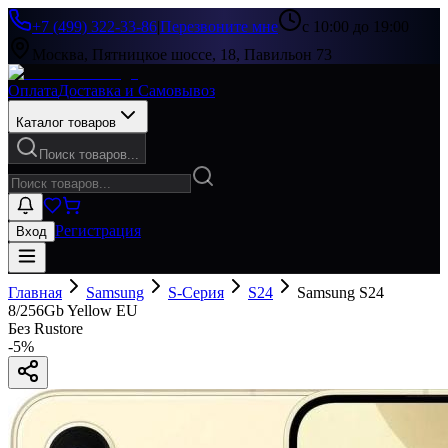
+7 (499) 322-33-86
|
Перезвоните мне
с 10:00 до 19:00
Москва, Пятницкое шоссе, 18, Павильон 73
Оплата
Доставка и Самовывоз
Каталог товаров
Поиск товаров...
Регистрация
Вход
Главная
Samsung
S-Серия
S24
Samsung S24
8/256Gb Yellow EU
Без Rustore
-
5
%