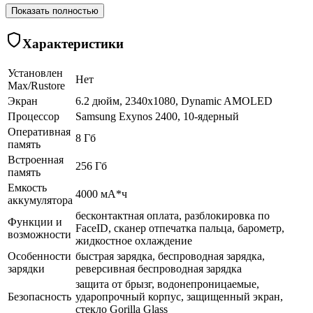
Показать полностью
Характеристики
Установлен
Нет
Max/Rustore
Экран
6.2 дюйм, 2340x1080, Dynamic AMOLED
Процессор
Samsung Exynos 2400, 10-ядерный
Оперативная
8 Гб
память
Встроенная
256 Гб
память
Емкость
4000 мА*ч
аккумулятора
бесконтактная оплата, разблокировка по
Функции и
FaceID, сканер отпечатка пальца, барометр,
возможности
жидкостное охлаждение
Особенности
быстрая зарядка, беспроводная зарядка,
зарядки
реверсивная беспроводная зарядка
защита от брызг, водонепроницаемые,
Безопасность
ударопрочный корпус, защищенный экран,
cтекло Gorilla Glass