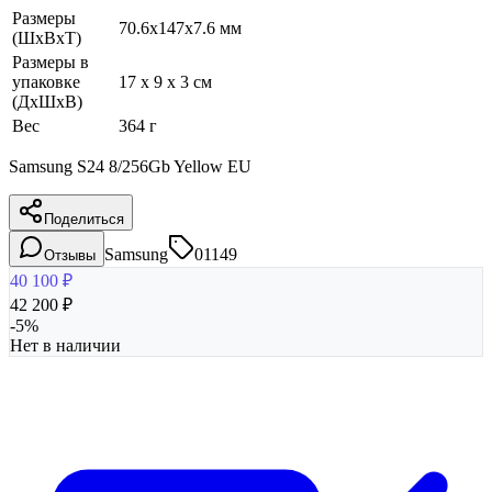
Размеры
70.6x147x7.6 мм
(ШхВхТ)
Размеры в
упаковке
17 x 9 x 3 см
(ДхШхВ)
Вес
364 г
Samsung S24 8/256Gb Yellow EU
Поделиться
Samsung
01149
Отзывы
40 100
₽
42 200
₽
-
5
%
Нет в наличии