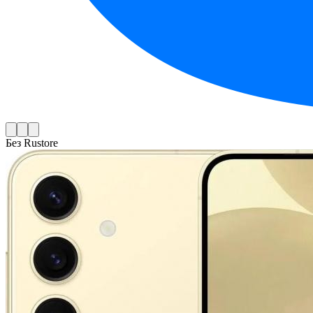
Без Rustore