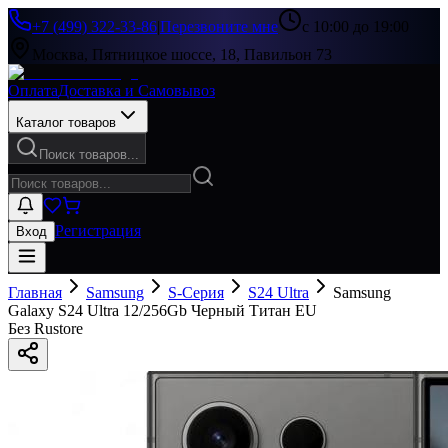
+7 (499) 322-33-86
|
Перезвоните мне
с 10:00 до 19:00
Москва, Пятницкое шоссе, 18, Павильон 73
Оплата
Доставка и Самовывоз
Каталог товаров
Поиск товаров...
Регистрация
Вход
Главная
Samsung
S-Серия
S24 Ultra
Samsung
Galaxy S24 Ultra 12/256Gb Черный Титан EU
Без Rustore