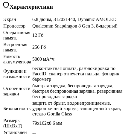
Характеристики
Экран
6.8 дюйм, 3120x1440, Dynamic AMOLED
Процессор
Qualcomm Snapdragon 8 Gen 3, 8-ядерный
Оперативная
12 Гб
память
Встроенная
256 Гб
память
Емкость
5000 мА*ч
аккумулятора
бесконтактная оплата, разблокировка по
Функции и
FaceID, сканер отпечатка пальца, фонарик,
возможности
барометр
быстрая зарядка, беспроводная зарядка,
Особенности
быстрая беспроводная зарядка, реверсивная
зарядки
беспроводная зарядка
защита от брызг, водонепроницаемые,
Безопасность
ударопрочный корпус, защищенный экран,
cтекло Gorilla Glass
Размеры
79x162x8.6 мм
(ШхВхТ)
Установлен