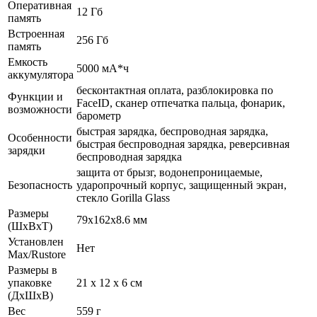
Оперативная
12 Гб
память
Встроенная
256 Гб
память
Емкость
5000 мА*ч
аккумулятора
бесконтактная оплата, разблокировка по
Функции и
FaceID, сканер отпечатка пальца, фонарик,
возможности
барометр
быстрая зарядка, беспроводная зарядка,
Особенности
быстрая беспроводная зарядка, реверсивная
зарядки
беспроводная зарядка
защита от брызг, водонепроницаемые,
Безопасность
ударопрочный корпус, защищенный экран,
cтекло Gorilla Glass
Размеры
79x162x8.6 мм
(ШхВхТ)
Установлен
Нет
Max/Rustore
Размеры в
упаковке
21 x 12 x 6 см
(ДхШхВ)
Вес
559 г