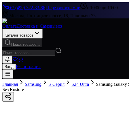
+7 (499) 322-33-86
|
Перезвоните мне
с 10:00 до 19:00
Москва, Пятницкое шоссе, 18, Павильон 73
Оплата
Доставка и Самовывоз
Каталог товаров
Поиск товаров...
Регистрация
Вход
Главная
Samsung
S-Серия
S24 Ultra
Samsung Galaxy 
Без Rustore